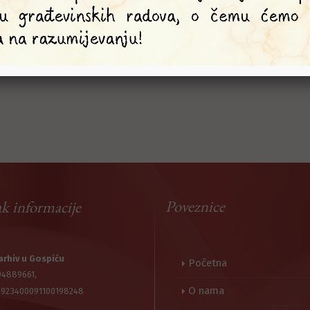
Poveznice
k informacije
arhiv u Gospiću
Početna
94889661,
O nama
2923400091100198248