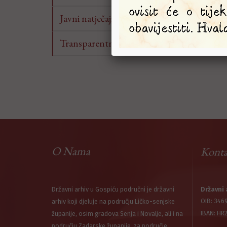
Javni natječaji
Transparentnost
O Nama
Konta
Državni arhiv u Gospiću područni je državni
Državni 
OIB: 346
arhiv koji djeluje na području Ličko-senjske
IBAN: HR
županije, osim gradova Senja i Novalje, ali i na
području Zadarske županije, za područje