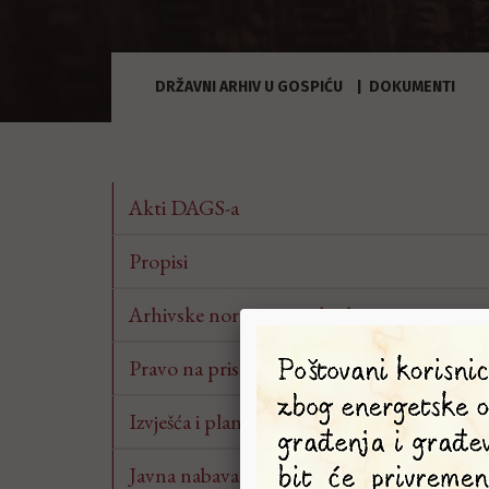
DRŽAVNI ARHIV U GOSPIĆU
DOKUMENTI
Akti DAGS-a
Propisi
Arhivske norme i standardi
Pravo na pristup informacijama
Izvješća i planovi
Javna nabava