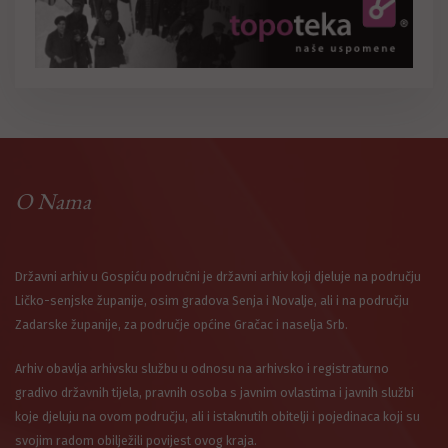
O Nama
Državni arhiv u Gospiću područni je državni arhiv koji djeluje na području
Ličko-senjske županije, osim gradova Senja i Novalje, ali i na području
Zadarske županije, za područje općine Gračac i naselja Srb.
Arhiv obavlja arhivsku službu u odnosu na arhivsko i registraturno
gradivo državnih tijela, pravnih osoba s javnim ovlastima i javnih službi
koje djeluju na ovom području, ali i istaknutih obitelji i pojedinaca koji su
svojim radom obilježili povijest ovog kraja.