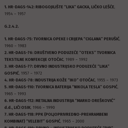
1. HR-DAGS-142: RIBOGOJILIŠTE “LIKA” GACKA, LIČKO LEŠĆE
,
1954 – 1957
G.2.4.2.
1. HR-DAGS-75: TVORNICA OPEKE I CRIJEPA “CIGLANA” PERUŠIĆ
,
1960 – 1983
2. HR-DAGS-76: DRUŠTVENO PODUZEĆE “OTEKS” TVORNICA
TEKSTILNE KONFEKCIJE OTOČAC
, 1989 – 1992
3. HR-DAGS-77: DRVNO INDUSTRIJSKO PODUZEĆE “LIKA”
GOSPIĆ
, 1957 – 1972
4. HR-DAGS-78: INDUSTRIJA KOŽE “IKO” OTOČAC
, 1955 – 1973
5. HR-DAGS-110: TVORNICA BATERIJA “NIKOLA TESLA” GOSPIĆ
,
1965 – 1993
6. HR-DAGS-112: METALNA INDUSTRIJA “MARKO OREŠKOVIĆ”
d.d., LIČI OSIK
, 1966 – 1990
7. HR-DAGS-118: PPK (POLJOPRIVREDNO-PREHRAMBENI
KOMBINAT) “VELEBIT” GOSPIĆ
, 1965 – 2000