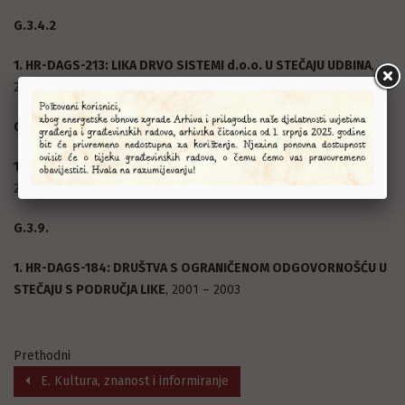
G.3.4.2
1. HR-DAGS-213: LIKA DRVO SISTEMI d.o.o. U STEČAJU UDBINA
,
2004 – 2007
G.3.5.
1. HR-DAGS-114: PLITVICE TRGOVINA d.o.o. KORENICA
, 1988 –
2001
G.3.9.
1. HR-DAGS-184: DRUŠTVA S OGRANIČENOM ODGOVORNOŠĆU U
STEČAJU S PODRUČJA LIKE
, 2001 – 2003
Prethodni
E. Kultura, znanost i informiranje