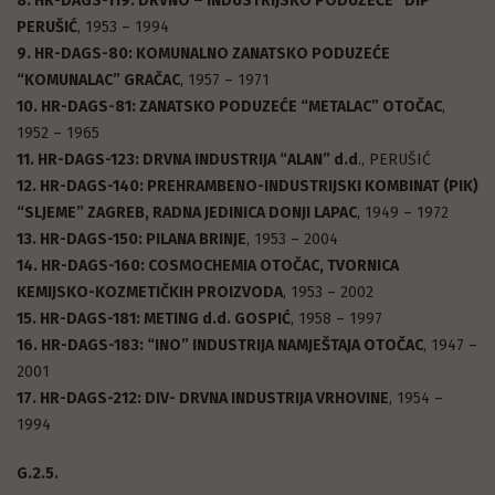
8. HR-DAGS-119: DRVNO – INDUSTRIJSKO PODUZEĆE “DIP”
PERUŠIĆ
, 1953 – 1994
9. HR-DAGS-80: KOMUNALNO ZANATSKO PODUZEĆE
“KOMUNALAC” GRAČAC
, 1957 – 1971
10. HR-DAGS-81: ZANATSKO PODUZEĆE “METALAC” OTOČAC
,
1952 – 1965
11. HR-DAGS-123: DRVNA INDUSTRIJA “ALAN” d.d
., PERUŠIĆ
12. HR-DAGS-140: PREHRAMBENO-INDUSTRIJSKI KOMBINAT (PIK)
“SLJEME” ZAGREB, RADNA JEDINICA DONJI LAPAC
, 1949 – 1972
13. HR-DAGS-150: PILANA BRINJE
, 1953 – 2004
14. HR-DAGS-160: COSMOCHEMIA OTOČAC, TVORNICA
KEMIJSKO-KOZMETIČKIH PROIZVODA
, 1953 – 2002
15. HR-DAGS-181: METING d.d. GOSPIĆ
, 1958 – 1997
16. HR-DAGS-183: “INO” INDUSTRIJA NAMJEŠTAJA OTOČAC
, 1947 –
2001
17. HR-DAGS-212: DIV- DRVNA INDUSTRIJA VRHOVINE
, 1954 –
1994
G.2.5.