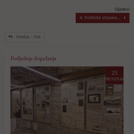
Sljedeći
H. Političke stranke,...
Fundus - Sve
Posljednja događanja
03
25
LOVOZ
PROSINAC