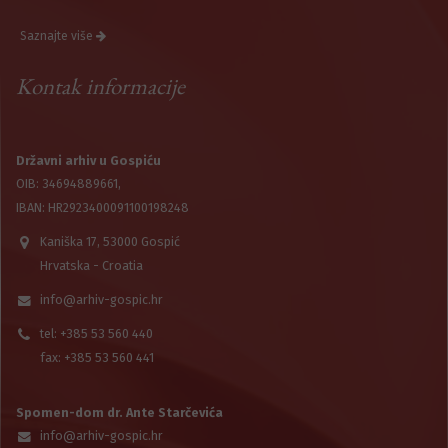
Saznajte više
Kontak informacije
Državni arhiv u Gospiću
OIB: 34694889661,
IBAN: HR2923400091100198248
Kaniška 17, 53000 Gospić
Hrvatska - Croatia
info@arhiv-gospic.hr
tel: +385 53 560 440
fax: +385 53 560 441
Spomen-dom dr. Ante Starčevića
info@arhiv-gospic.hr