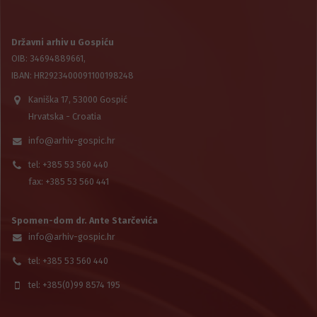
Državni arhiv u Gospiću
OIB: 34694889661,
IBAN: HR2923400091100198248
Kaniška 17, 53000 Gospić
Hrvatska - Croatia
info@arhiv-gospic.hr
tel: +385 53 560 440
fax: +385 53 560 441
Spomen-dom dr. Ante Starčevića
info@arhiv-gospic.hr
tel: +385 53 560 440
tel: +385(0)99 8574 195