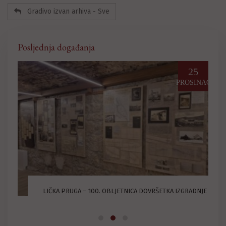
Gradivo izvan arhiva - Sve
Posljednja događanja
03
25
LOVOZ
PROSINAC
U
LIČKA PRUGA – 100. OBLJETNICA DOVRŠETKA IZGRADNJE