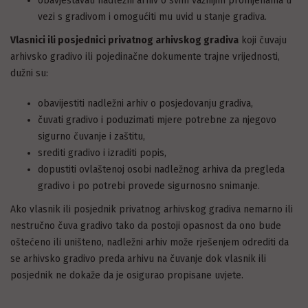
obavještavati nadležni arhiv o svim važnijim promjenama u
vezi s gradivom i omogućiti mu uvid u stanje gradiva.
Vlasnici ili posjednici privatnog arhivskog gradiva
koji čuvaju
arhivsko gradivo ili pojedinačne dokumente trajne vrijednosti,
dužni su:
obavijestiti nadležni arhiv o posjedovanju gradiva,
čuvati gradivo i poduzimati mjere potrebne za njegovo
sigurno čuvanje i zaštitu,
srediti gradivo i izraditi popis,
dopustiti ovlaštenoj osobi nadležnog arhiva da pregleda
gradivo i po potrebi provede sigurnosno snimanje.
Ako vlasnik ili posjednik privatnog arhivskog gradiva nemarno ili
nestručno čuva gradivo tako da postoji opasnost da ono bude
oštećeno ili uništeno, nadležni arhiv može rješenjem odrediti da
se arhivsko gradivo preda arhivu na čuvanje dok vlasnik ili
posjednik ne dokaže da je osigurao propisane uvjete.