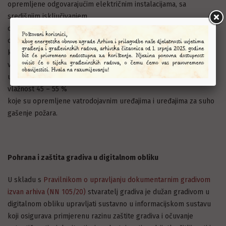
opremljene odgovarajućim električnim instalacijama, sa
središnjim isključivanjem
opremljene rasvjetnim tijelima koje ne emitiraju štetna zračenja
osigurane od provale
kojima je zapriječen pristup neovlaštenim osobama, u radno
vrijeme i izvan radnog vremena
u kojima temperatura u pravilu ne prelazi 16 – 20 °C, a relativna
vlažnost 45 – 55 %
koje su opremljene vatrodojavnim uređajima i uređajima za suho
gašenje požara.
Pohrana i zaštita gradiva u digitalnom obliku
U skladu s
Pravilnikom o upravljanju dokumentarnim gradivom
izvan arhiva (NN 105/20)
stvaratelj gradiva je dužan gradivom u
digitalnom obliku upravljati sustavno u informacijskom sustavu
koji osigurava primjerenu razinu zaštite gradiva i očuvanje