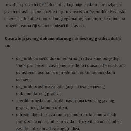
privatnih pravnih i fizičkih osoba, koje nije nastalo u obavljanju
javnih ovlasti i javne službe i nije u vlasništvu Republike Hrvatske
ili jedinica lokalne i područne (regionalne) samouprave odnosno
pravnih osoba čiji su oni osnivači ili vlasnici.
Stvaratelji javnog dokumentarnog i arhivskog gradiva dužni
su:
osigurati da javno dokumentarno gradivo koje posjeduju
bude primjereno zaštićeno, sređeno i opisano te dostupno
ovlaštenim osobama u uređenom dokumentacijskom
sustavu,
osigurati prostore za odlaganje i čuvanje javnog
dokumentarnog gradiva,
utvrditi pravila i postupke nastajanja izvornog javnog
gradiva u digitalnom obliku,
odrediti djelatnika za rad u pismohrani koji mora imati
položen stručni ispit iz arhivske struke ili stručni ispit za
zaštitu i obradu arhivskog gradiva,