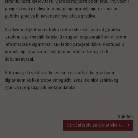
autentičnosti, cjelovitosti, vjerodostojnosti podrijetla, čitljivosti i
povjerljivosti gradiva te omogućuje upravljanje rizicima od
gubitka gradiva ili navedenih svojstava gradiva.
Gradivo u digitalnom obliku treba biti zaštićeno od gubitka
izradom sigurnosnih kopija ili drugom odgovarajućom mjerom
informacijske sigurnosti, sukladno procjeni rizika. Postupci u
upravljanju gradivom u digitalnom obliku trebaju biti
dokumentirani.
Informacijski sustav u kojem se čuva arhivsko gradivo u
digitalnom obliku treba omogućiti izvoz jedinica arhivskog
gradiva i pripadajućih metapodataka.
Sljedeći
Stručni ispiti za djelatnike u...