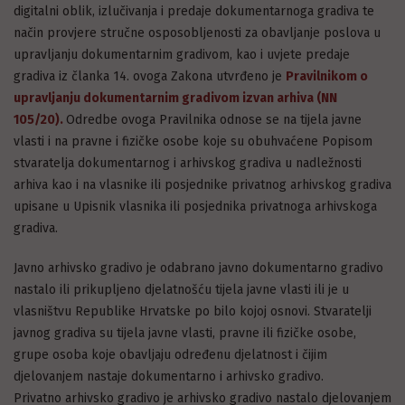
digitalni oblik, izlučivanja i predaje dokumentarnoga gradiva te
način provjere stručne osposobljenosti za obavljanje poslova u
upravljanju dokumentarnim gradivom, kao i uvjete predaje
gradiva iz članka 14. ovoga Zakona utvrđeno je
Pravilnikom o
upravljanju dokumentarnim gradivom izvan arhiva (NN
105/20).
Odredbe ovoga Pravilnika odnose se na tijela javne
vlasti i na pravne i fizičke osobe koje su obuhvaćene Popisom
stvaratelja dokumentarnog i arhivskog gradiva u nadležnosti
arhiva kao i na vlasnike ili posjednike privatnog arhivskog gradiva
upisane u Upisnik vlasnika ili posjednika privatnoga arhivskoga
gradiva.
Javno arhivsko gradivo je odabrano javno dokumentarno gradivo
nastalo ili prikupljeno djelatnošću tijela javne vlasti ili je u
vlasništvu Republike Hrvatske po bilo kojoj osnovi. Stvaratelji
javnog gradiva su tijela javne vlasti, pravne ili fizičke osobe,
grupe osoba koje obavljaju određenu djelatnost i čijim
djelovanjem nastaje dokumentarno i arhivsko gradivo.
Privatno arhivsko gradivo je arhivsko gradivo nastalo djelovanjem