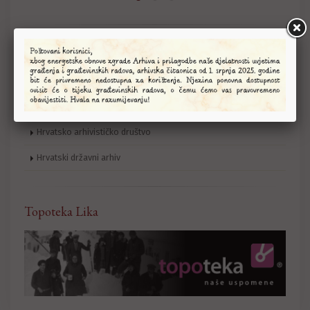
Poveznice
Arhinet
Ministarstvo kulture
Hrvatsko arhivističko društvo
Hrvatski državni arhiv
Topoteka Lika