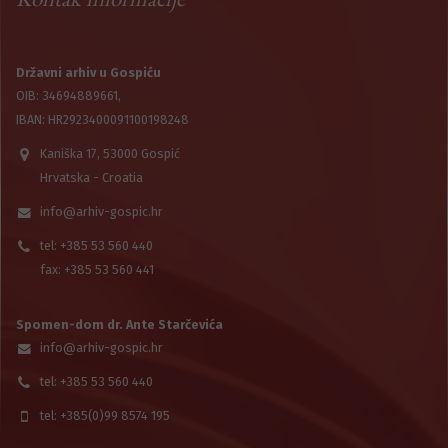
Državni arhiv u Gospiću
OIB: 34694889661,
IBAN: HR2923400091100198248
Kaniška 17, 53000 Gospić
Hrvatska - Croatia
info@arhiv-gospic.hr
tel: +385 53 560 440
fax: +385 53 560 441
Spomen-dom dr. Ante Starčevića
info@arhiv-gospic.hr
tel: +385 53 560 440
tel: +385(0)99 8574 195