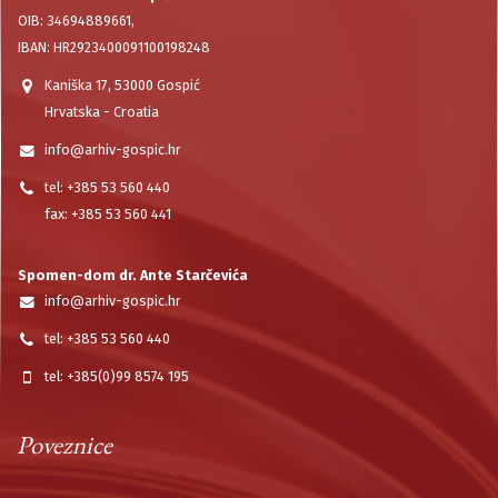
OIB: 34694889661,
IBAN: HR2923400091100198248
Kaniška 17, 53000 Gospić
Hrvatska - Croatia
info@arhiv-gospic.hr
tel: +385 53 560 440
fax: +385 53 560 441
Spomen-dom dr. Ante Starčevića
info@arhiv-gospic.hr
tel: +385 53 560 440
tel: +385(0)99 8574 195
Poveznice