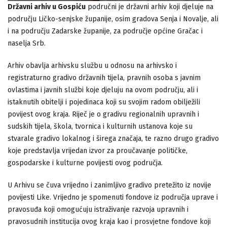
Državni arhiv u Gospiću
područni je državni arhiv koji djeluje na
području Ličko-senjske županije, osim gradova Senja i Novalje, ali
i na području Zadarske županije, za područje općine Gračac i
naselja Srb.
Arhiv obavlja arhivsku službu u odnosu na arhivsko i
registraturno gradivo državnih tijela, pravnih osoba s javnim
ovlastima i javnih službi koje djeluju na ovom području, ali i
istaknutih obitelji i pojedinaca koji su svojim radom obilježili
povijest ovog kraja. Riječ je o gradivu regionalnih upravnih i
sudskih tijela, škola, tvornica i kulturnih ustanova koje su
stvarale gradivo lokalnog i širega značaja, te razno drugo gradivo
koje predstavlja vrijedan izvor za proučavanje političke,
gospodarske i kulturne povijesti ovog područja.
U Arhivu se čuva vrijedno i zanimljivo gradivo pretežito iz novije
povijesti Like. Vrijedno je spomenuti fondove iz područja uprave i
pravosuđa koji omogućuju istraživanje razvoja upravnih i
pravosudnih institucija ovog kraja kao i prosvjetne fondove koji