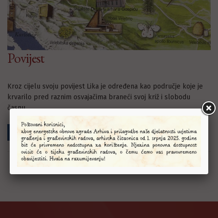
Povijest
Kroz cijelu svoju povijest Lika je određena kao područje koje je
krvarilo pred raznim osvajačima braneći svoj križ i slobodu
časnu....
Saznajte više >>