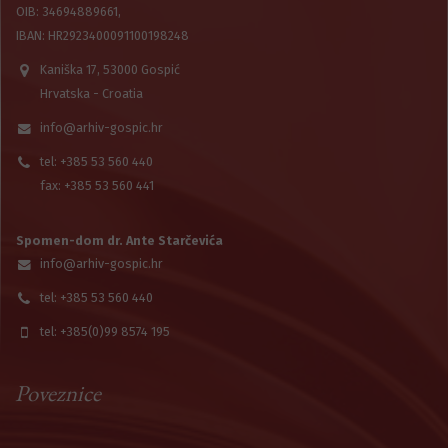
OIB: 34694889661,
IBAN: HR2923400091100198248
Kaniška 17, 53000 Gospić
Hrvatska - Croatia
info@arhiv-gospic.hr
tel: +385 53 560 440
fax: +385 53 560 441
Spomen-dom dr. Ante Starčevića
info@arhiv-gospic.hr
tel: +385 53 560 440
tel: +385(0)99 8574 195
Poveznice