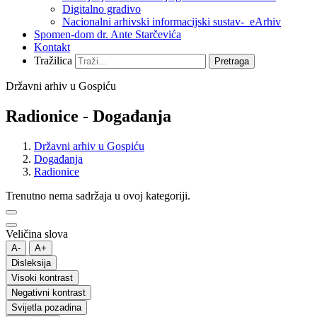
Digitalno gradivo
Nacionalni arhivski informacijski sustav- eArhiv
Spomen-dom dr. Ante Starčevića
Kontakt
Tražilica
Pretraga
Državni arhiv u Gospiću
Radionice - Događanja
Državni arhiv u Gospiću
Događanja
Radionice
Trenutno nema sadržaja u ovoj kategoriji.
Veličina slova
A-
A+
Disleksija
Visoki kontrast
Negativni kontrast
Svijetla pozadina