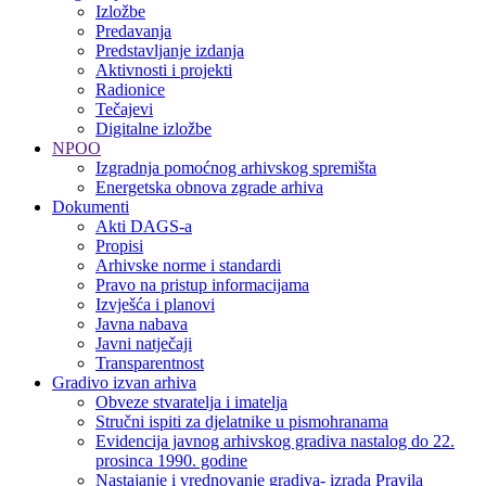
Izložbe
Predavanja
Predstavljanje izdanja
Aktivnosti i projekti
Radionice
Tečajevi
Digitalne izložbe
NPOO
Izgradnja pomoćnog arhivskog spremišta
Energetska obnova zgrade arhiva
Dokumenti
Akti DAGS-a
Propisi
Arhivske norme i standardi
Pravo na pristup informacijama
Izvješća i planovi
Javna nabava
Javni natječaji
Transparentnost
Gradivo izvan arhiva
Obveze stvaratelja i imatelja
Stručni ispiti za djelatnike u pismohranama
Evidencija javnog arhivskog gradiva nastalog do 22.
prosinca 1990. godine
Nastajanje i vrednovanje gradiva- izrada Pravila