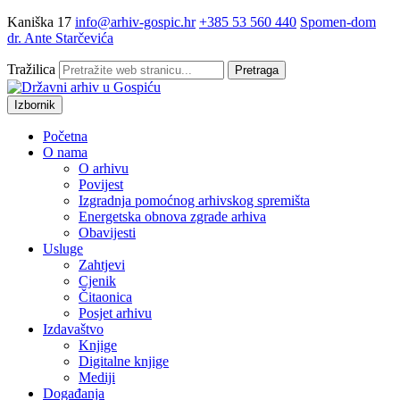
Kaniška 17
info@arhiv-gospic.hr
+385 53 560 440
Spomen-dom
dr. Ante Starčevića
Tražilica
Pretraga
Izbornik
Početna
O nama
O arhivu
Povijest
Izgradnja pomoćnog arhivskog spremišta
Energetska obnova zgrade arhiva
Obavijesti
Usluge
Zahtjevi
Cjenik
Čitaonica
Posjet arhivu
Izdavaštvo
Knjige
Digitalne knjige
Mediji
Događanja