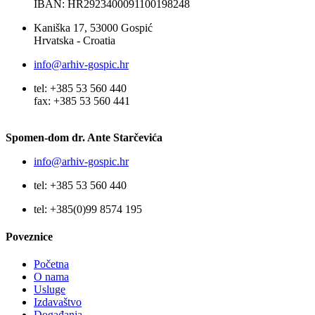
IBAN: HR2923400091100198248
Kaniška 17, 53000 Gospić
Hrvatska - Croatia
info@arhiv-gospic.hr
tel: +385 53 560 440
fax: +385 53 560 441
Spomen-dom dr. Ante Starčevića
info@arhiv-gospic.hr
tel: +385 53 560 440
tel: +385(0)99 8574 195
Poveznice
Početna
O nama
Usluge
Izdavaštvo
Događanja