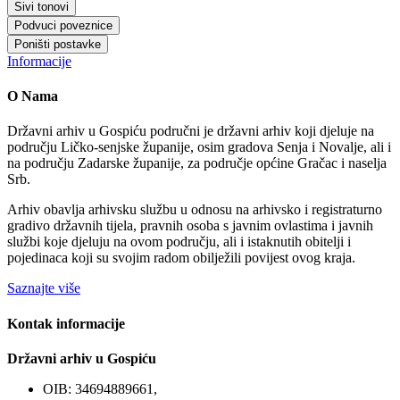
Sivi tonovi
Podvuci poveznice
Poništi postavke
Informacije
O Nama
Državni arhiv u Gospiću područni je državni arhiv koji djeluje na
području Ličko-senjske županije, osim gradova Senja i Novalje, ali i
na području Zadarske županije, za područje općine Gračac i naselja
Srb.
Arhiv obavlja arhivsku službu u odnosu na arhivsko i registraturno
gradivo državnih tijela, pravnih osoba s javnim ovlastima i javnih
službi koje djeluju na ovom području, ali i istaknutih obitelji i
pojedinaca koji su svojim radom obilježili povijest ovog kraja.
Saznajte više
Kontak informacije
Državni arhiv u Gospiću
OIB: 34694889661,