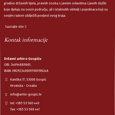
gradivo državnih tijela, pravnih osoba s javnim ovlastima i javnih službi
koje djeluju na ovom području, ali i istaknutih obitelji i pojedinaca koji su
svojim radom obilježili povijest ovog kraja.
Saznajte više
Kontak informacije
Državni arhiv u Gospiću
OIB: 34694889661,
IBAN: HR2923400091100198248
Kaniška 17, 53000 Gospić
Hrvatska - Croatia
info@arhiv-gospic.hr
tel: +385 53 560 440
fax: +385 53 560 441