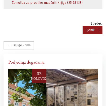
Zamolba za preslike matičnih knjiga (25.98 KB)
Sljedeći
Cjenik
Usluge - Sve
Posljednja događanja
03
25
LOVOZ
PROSINAC