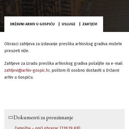
DRŽAVNI ARHIV U GOSPIĆU
USLUGE
ZAHTJEVI
Obrasci zahtjeva za izdavanje preslika arhivskog gradiva možete
preuzeti niže.
Zahtjeve za izradu preslika arhivskog gradiva pošaljite na e-mail
zahtjevi@arhiv-gospic.hr
, poštom ili osobno dostaviti u Državni
arhiv u Gospiću.
Dokumenti za preuzimanje
Zamolba – opći obrazac (139.19 KB)