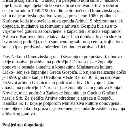
Historijskog arhiva.”“Situacija u perspektivnom smislu” nažalost
nije bila, ili nije htjela biti takva da bi se osnovao arhiv, a sabirni
centar formiran 1959./1960. radio je do početka Domovinskog rata,
s tim da je arhivsko gradivo iz njega preseljeno 1980. godine u
Karlovac kada je dovršena nova zgrada Arhiva. S obzirom na tijek
događaja, inicijative za formiranje arhiva u Gospiću bile su u to
vrijeme već gotovo zaboravljene, a kapaciteti i stručna ekipiranost
Arhiva u Karlovcu bila je takva da je Lika dobila arhivsku službu
izvan svog područja, osim spomenutog sabirnog centra, koji u tom
smislu ipak predstavlja određeni kontinuitet arhiva u Lici.
Dovršetkom Domovinskog rata i stvaranjem pretpostavki, obnova
ideje o osnivanju arhiva na području Ličko– senjske županije
ponovo je postala aktualna u kontaktima Ministarstva kulture,
Ličko– senjske županije i Grada Gospića. Do njene realizacije došlo
je 1999. godine kad je Uredbom Vlade RH od 30. rujna osnovan
Državni arhiv u Gospiću kao područni arhiv. On svoju službu
obavlja na području Ličko– senjske županije osim gradova Senja i
Novalje, te na području Zadarske županije i to Općinu Gračac i
naselje Srb. Za sjedište Arhiva određena je zgrada u Gospiću,
Kaniška br. 17 koja je potporom Ministarstva kulture obnovljena i
opremljena tako da pruža najsuvremenije standarde zaštite i čuvanja
arhivskog gradiva.
Posljednja događanja