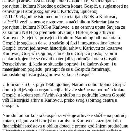
osnivanja arhiva i za tadašnji kotar Gospić. No, Sekretarijat za
prosvjetu i kulturu Narodnog odbora kotara Gospić, u suglasnosti na
osnivanje Historijskog arhiva u Karlovcu, upućenoj
27.11.1959.godine istoimenom sekretarijatu NOK-a Karlovac,
ističe:“U vezi usmenog razgovora s načelnikom Sekretarijata za
prosvjetu i kulturu NOK-a Karlovac, a na osnovu uputa Savjeta za
za kulturu NRH po predmetu otvaranja Historijskog arhiva u
Karlovcu, Savjet za prosvjetu i kulturu Narodnog odbora kotara
Gospić je suglasan da se u sadašnjoj fazi i mogućnostima kotara
Gospić, otvori jedinstven historijski arhiv u Karlovcu za kotareve
Karlovac, Gospić i Ogulin, s time da u Gospiću postoji sabirni
centar u kojem će se čuvati materijali s područja kotara Gospić.
Perspektivno, tj. kada se situacija popravi, i u kadrovskom, i u
materijalnom pogledu, pristupit će se u Gospiću formiranju
samostalnog historijskog arhiva za kotar Gospić.”
U tom smislu 6. srpnja 1960. godine, Narodni odbor kotara Gospić
donio je Rješenje o organizaciji arhivske službe na području kotara
Gospić, u kojem stoji:“Arhivsku službu na području kotara Gospić
vrši Historijski arhiv u Karlovcu, preko svog sabirnog centra u
Gospiću.
Narodni odbor kotara Gospić za vršenje arhivske službe na području
kotara, osigurava Historijskom arhivu u Karlovcu srazmjerni dio
financijskih sredstava u obliku dotacije prema godišnjem predračunu