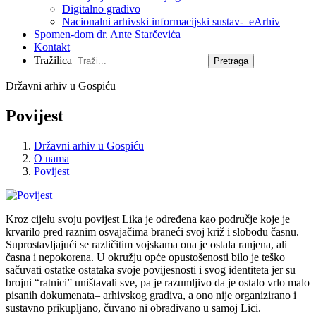
Digitalno gradivo
Nacionalni arhivski informacijski sustav- eArhiv
Spomen-dom dr. Ante Starčevića
Kontakt
Tražilica
Pretraga
Državni arhiv u Gospiću
Povijest
Državni arhiv u Gospiću
O nama
Povijest
Kroz cijelu svoju povijest Lika je određena kao područje koje je
krvarilo pred raznim osvajačima braneći svoj križ i slobodu časnu.
Suprostavljajući se različitim vojskama ona je ostala ranjena, ali
časna i nepokorena. U okružju opće opustošenosti bilo je teško
sačuvati ostatke ostataka svoje povijesnosti i svog identiteta jer su
brojni “ratnici” uništavali sve, pa je razumljivo da je ostalo vrlo malo
pisanih dokumenata– arhivskog gradiva, a ono nije organizirano i
sustavno prikupljano, čuvano ni obrađivano u samoj Lici.