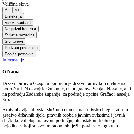
Veličina slova
A-
A+
Disleksija
Visoki kontrast
Negativni kontrast
Svijetla pozadina
Sivi tonovi
Podvuci poveznice
Poništi postavke
Informacije
O Nama
Državni arhiv u Gospiću područni je državni arhiv koji djeluje na
području Ličko-senjske županije, osim gradova Senja i Novalje, ali i
na području Zadarske županije, za područje općine Gračac i naselja
Srb.
Arhiv obavlja arhivsku službu u odnosu na arhivsko i registraturno
gradivo državnih tijela, pravnih osoba s javnim ovlastima i javnih
službi koje djeluju na ovom području, ali i istaknutih obitelji i
pojedinaca koji su svojim radom obilježili povijest ovog kraja.