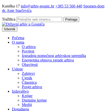
Kaniška 17
info@arhiv-gospic.hr
+385 53 560 440
Spomen-dom
dr. Ante Starčevića
Tražilica
Pretraga
Izbornik
Početna
O nama
O arhivu
Povijest
Izgradnja pomoćnog arhivskog spremišta
Energetska obnova zgrade arhiva
Obavijesti
Usluge
Zahtjevi
Cjenik
Čitaonica
Posjet arhivu
Izdavaštvo
Knjige
Digitalne knjige
Mediji
Događanja