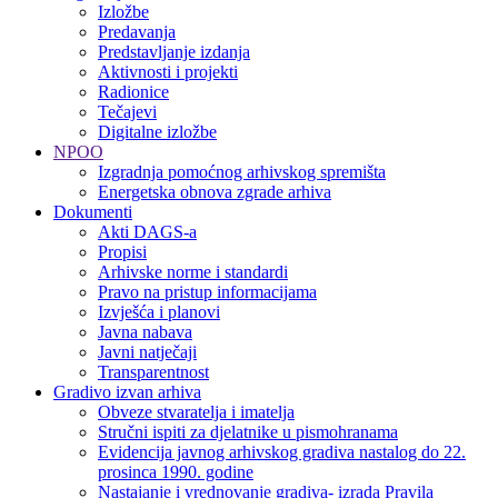
Izložbe
Predavanja
Predstavljanje izdanja
Aktivnosti i projekti
Radionice
Tečajevi
Digitalne izložbe
NPOO
Izgradnja pomoćnog arhivskog spremišta
Energetska obnova zgrade arhiva
Dokumenti
Akti DAGS-a
Propisi
Arhivske norme i standardi
Pravo na pristup informacijama
Izvješća i planovi
Javna nabava
Javni natječaji
Transparentnost
Gradivo izvan arhiva
Obveze stvaratelja i imatelja
Stručni ispiti za djelatnike u pismohranama
Evidencija javnog arhivskog gradiva nastalog do 22.
prosinca 1990. godine
Nastajanje i vrednovanje gradiva- izrada Pravila