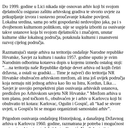
Do 1999. godine u Lici nikada nije osnovan arhiv koji bi svojom
djelatnošću osigurao zaštitu arhivskog gradiva te stvorio uvjete za
prikupljanje izvora i sustavno proučavanje lokalne povijesti.
Lokalna sredina, sama po sebi gospodarski nedovoljno jaka, pa i s
dvojbenom kulturnom politikom, nije se uspjela izboriti za osnivanje
takve ustanove koja bi svojom djelatnošću i značajem, unutar
kulturne slike lokalnog područja, potaknula kulturni i znanstveni
razvoj cijelog područja.
Razmatrajući stanje arhiva na teritoriju ondašnje Narodne republike
Hrvatske, Savjet za kulturu i nauku 1957. godine uputio je svim
Narodnim odborima kotareva dopis u kojemu između ostalog stoji:
”…na teritoriju naše Republike djeluje devet arhiva od kojih četiri
državna, a ostali su gradski… Time je najveći dio teritorija NR
Hrvatske obuhvaćen arhivskom mrežom, ali ima još uvijek područja
koja nemaju niti jednog arhiva kao što su Istra, Kordun, Lika…
Savjet je usvojio perspektivni plan osnivanja arhivskih ustanova,
predložen po Arhivskom savjetu NR Hrvatske.” Mrežom arhiva u
tom planu, pod točkom 6., obuhvaćen je i arhiv u Karlovcu koji bi
obuhvatio tri kotara: Karlovac, Ogulin i Gospić, ali “kad se stvore
uvjeti, u Gospiću bi se mogao organizirati samostalni arhiv”.
Prigodom osnivanja ondašnjeg Historijskog, a današnjeg Državnog
arhiva u Karlovcu 1960. godine, razmatrana je potreba i mogućnost