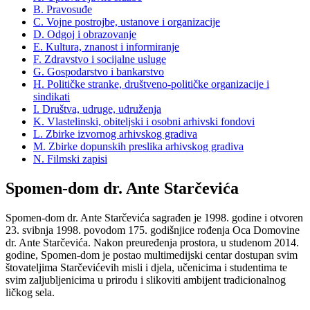
B. Pravosuđe
C. Vojne postrojbe, ustanove i organizacije
D. Odgoj i obrazovanje
E. Kultura, znanost i informiranje
F. Zdravstvo i socijalne usluge
G. Gospodarstvo i bankarstvo
H. Političke stranke, društveno-političke organizacije i
sindikati
I. Društva, udruge, udruženja
K. Vlastelinski, obiteljski i osobni arhivski fondovi
L. Zbirke izvornog arhivskog gradiva
M. Zbirke dopunskih preslika arhivskog gradiva
N. Filmski zapisi
Spomen-dom dr. Ante Starčevića
Spomen-dom dr. Ante Starčevića sagrađen je 1998. godine i otvoren
23. svibnja 1998. povodom 175. godišnjice rođenja Oca Domovine
dr. Ante Starčevića. Nakon preuređenja prostora, u studenom 2014.
godine, Spomen˗dom je postao multimedijski centar dostupan svim
štovateljima Starčevićevih misli i djela, učenicima i studentima te
svim zaljubljenicima u prirodu i slikoviti ambijent tradicionalnog
ličkog sela.