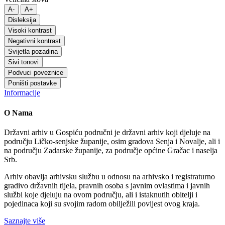
A-
A+
Disleksija
Visoki kontrast
Negativni kontrast
Svijetla pozadina
Sivi tonovi
Podvuci poveznice
Poništi postavke
Informacije
O Nama
Državni arhiv u Gospiću područni je državni arhiv koji djeluje na
području Ličko-senjske županije, osim gradova Senja i Novalje, ali i
na području Zadarske županije, za područje općine Gračac i naselja
Srb.
Arhiv obavlja arhivsku službu u odnosu na arhivsko i registraturno
gradivo državnih tijela, pravnih osoba s javnim ovlastima i javnih
službi koje djeluju na ovom području, ali i istaknutih obitelji i
pojedinaca koji su svojim radom obilježili povijest ovog kraja.
Saznajte više