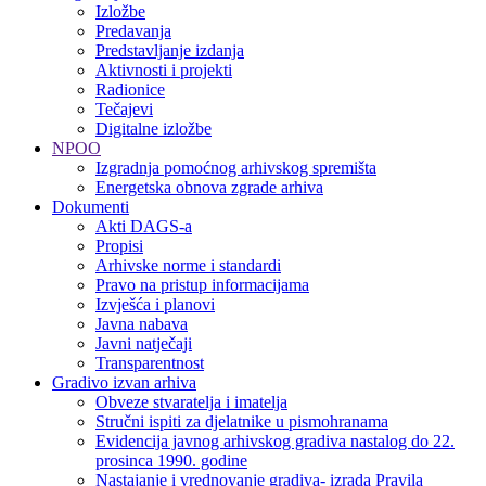
Izložbe
Predavanja
Predstavljanje izdanja
Aktivnosti i projekti
Radionice
Tečajevi
Digitalne izložbe
NPOO
Izgradnja pomoćnog arhivskog spremišta
Energetska obnova zgrade arhiva
Dokumenti
Akti DAGS-a
Propisi
Arhivske norme i standardi
Pravo na pristup informacijama
Izvješća i planovi
Javna nabava
Javni natječaji
Transparentnost
Gradivo izvan arhiva
Obveze stvaratelja i imatelja
Stručni ispiti za djelatnike u pismohranama
Evidencija javnog arhivskog gradiva nastalog do 22.
prosinca 1990. godine
Nastajanje i vrednovanje gradiva- izrada Pravila