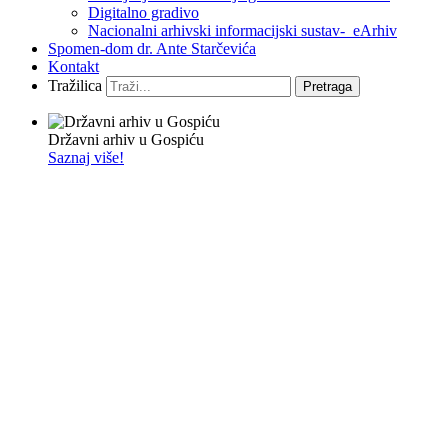
Digitalno gradivo
Nacionalni arhivski informacijski sustav- eArhiv
Spomen-dom dr. Ante Starčevića
Kontakt
Tražilica
Pretraga
Državni arhiv u Gospiću
Saznaj više!