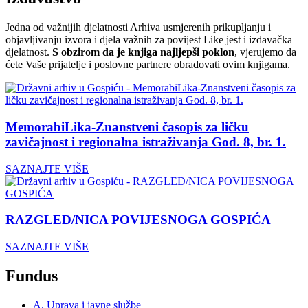
Jedna od važnijih djelatnosti Arhiva usmjerenih prikupljanju i
objavljivanju izvora i djela važnih za povijest Like jest i izdavačka
djelatnost.
S obzirom da je knjiga najljepši poklon
, vjerujemo da
ćete Vaše prijatelje i poslovne partnere obradovati ovim knjigama.
MemorabiLika-Znanstveni časopis za ličku
zavičajnost i regionalna istraživanja God. 8, br. 1.
SAZNAJTE VIŠE
RAZGLED/NICA POVIJESNOGA GOSPIĆA
SAZNAJTE VIŠE
Fundus
A. Uprava i javne službe