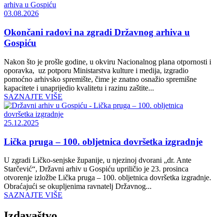
03.08.2026
Okončani radovi na zgradi Državnog arhiva u
Gospiću
Nakon što je prošle godine, u okviru Nacionalnog plana otpornosti i
oporavka, uz potporu Ministarstva kulture i medija, izgradio
pomoćno arhivsko spremište, čime je znatno osnažio spremišne
kapacitete i unaprijedio kvalitetu i razinu zaštite...
SAZNAJTE VIŠE
25.12.2025
Lička pruga – 100. obljetnica dovršetka izgradnje
U zgradi Ličko-senjske županije, u njezinoj dvorani „dr. Ante
Starčević“, Državni arhiv u Gospiću upriličio je 23. prosinca
otvorenje izložbe Lička pruga – 100. obljetnica dovršetka izgradnje.
Obraćajući se okupljenima ravnatelj Državnog...
SAZNAJTE VIŠE
Izdavaštvo