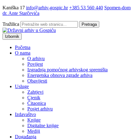
Kaniška 17
info@arhiv-gospic.hr
+385 53 560 440
Spomen-dom
dr. Ante Starčevića
Tražilica
Pretraga
Izbornik
Početna
O nama
O arhivu
Povijest
Izgradnja pomoćnog arhivskog spremišta
Energetska obnova zgrade arhiva
Obavijesti
Usluge
Zahtjevi
Cjenik
Čitaonica
Posjet arhivu
Izdavaštvo
Knjige
Digitalne knjige
Mediji
Događanja