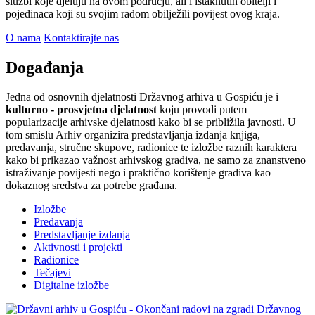
službi koje djeluju na ovom području, ali i istaknutih obitelji i
pojedinaca koji su svojim radom obilježili povijest ovog kraja.
O nama
Kontaktirajte nas
Događanja
Jedna od osnovnih djelatnosti Državnog arhiva u Gospiću je i
kulturno - prosvjetna djelatnost
koju provodi putem
popularizacije arhivske djelatnosti kako bi se približila javnosti. U
tom smislu Arhiv organizira predstavljanja izdanja knjiga,
predavanja, stručne skupove, radionice te izložbe raznih karaktera
kako bi prikazao važnost arhivskog gradiva, ne samo za znanstveno
istraživanje povijesti nego i praktično korištenje gradiva kao
dokaznog sredstva za potrebe građana.
Izložbe
Predavanja
Predstavljanje izdanja
Aktivnosti i projekti
Radionice
Tečajevi
Digitalne izložbe