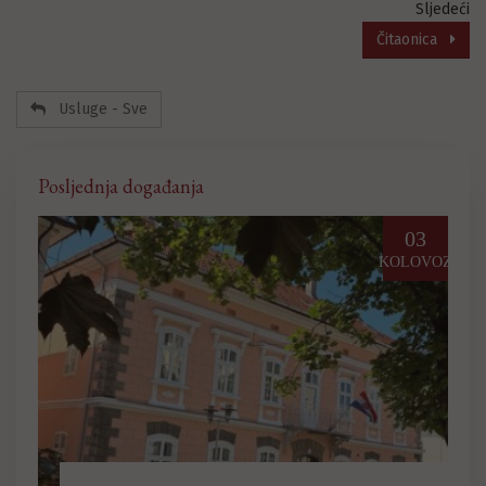
Sljedeći
Čitaonica
Usluge - Sve
Posljednja događanja
03
25
LOVOZ
PROSINAC