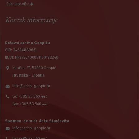
Saznajte više
Kontak informacije
Državni arhiv u Gospiću
OIB: 34694889661,
IBAN: HR2923400091100198248
Kaniška 17, 53000 Gospić
Hrvatska - Croatia
info@arhiv-gospic.hr
tel: +385 53 560 440
fax: +385 53 560 441
Spomen-dom dr. Ante Starčevića
info@arhiv-gospic.hr
tel: +385 53 560 440