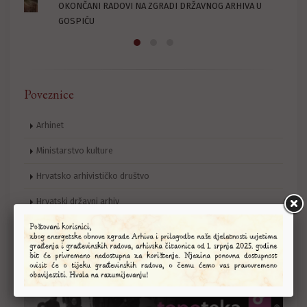
 U
LIČKA PRUGA – 100. OBLJETNICA DOVRŠETKA IZGRADNJE
Poveznice
Arhinet
Ministarstvo kulture
Hrvatsko arhivističko društvo
Hrvatski državni arhiv
Topoteka Lika