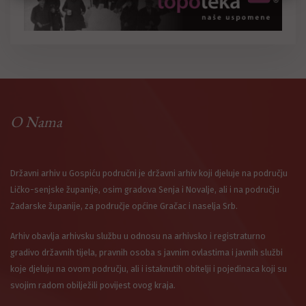
O Nama
Državni arhiv u Gospiću područni je državni arhiv koji djeluje na području
Ličko-senjske županije, osim gradova Senja i Novalje, ali i na području
Zadarske županije, za područje općine Gračac i naselja Srb.
Arhiv obavlja arhivsku službu u odnosu na arhivsko i registraturno
gradivo državnih tijela, pravnih osoba s javnim ovlastima i javnih službi
koje djeluju na ovom području, ali i istaknutih obitelji i pojedinaca koji su
svojim radom obilježili povijest ovog kraja.