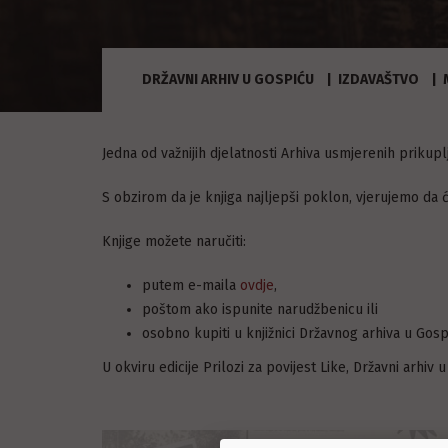
DRŽAVNI ARHIV U GOSPIĆU
IZDAVAŠTVO
Jedna od važnijih djelatnosti Arhiva usmjerenih prikuplja
S obzirom da je knjiga najljepši poklon, vjerujemo da 
Knjige možete naručiti:
putem e-maila
ovdje
,
poštom ako ispunite narudžbenicu ili
osobno kupiti u knjižnici Državnog arhiva u Gosp
U okviru edicije Prilozi za povijest Like, Državni arhiv 