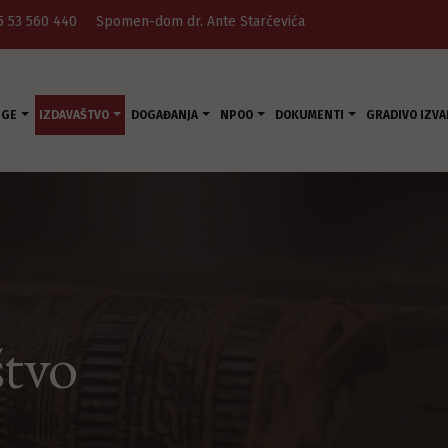
5 53 560 440
Spomen-dom dr. Ante Starčevića
UGE
IZDAVAŠTVO
DOGAĐANJA
NPOO
DOKUMENTI
GRADIVO IZVA
štvo