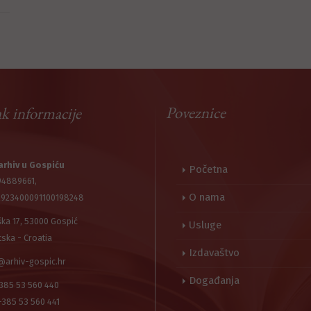
Poveznice
k informacije
arhiv u Gospiću
Početna
94889661,
O nama
2923400091100198248
ška 17, 53000 Gospić
Usluge
tska - Croatia
Izdavaštvo
@arhiv-gospic.hr
Događanja
+385 53 560 440
+385 53 560 441