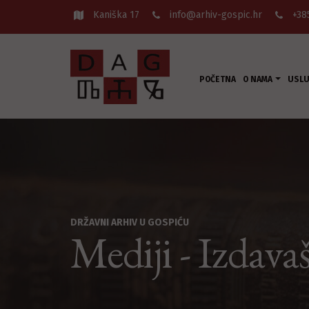
Kaniška 17
info@arhiv-gospic.hr
+38
POČETNA
O NAMA
USL
DRŽAVNI ARHIV U GOSPIĆU
Mediji - Izdava