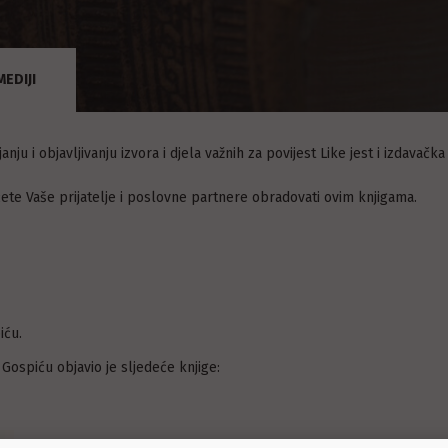
MEDIJI
nju i objavljivanju izvora i djela važnih za povijest Like jest i izdavačka
ćete Vaše prijatelje i poslovne partnere obradovati ovim knjigama.
iću.
u Gospiću objavio je sljedeće knjige: