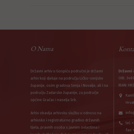
O Nama
Konta
Državni arhiv u Gospiću područni je državni
Državni 
OIB: 346
arhiv koji djeluje na području Ličko-senjske
IBAN: HR
županije, osim gradova Senja i Novalje, ali i na
području Zadarske županije, za područje
Kani
općine Gračac i naselja Srb.
Hrva
info
Arhiv obavlja arhivsku službu u odnosu na
arhivsko i registraturno gradivo državnih
tel: 
tijela, pravnih osoba s javnim ovlastima i
fax: 