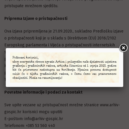
pristupate mrežnom sjedištu.
Priprema Izjave o pristupačnosti
Ova izjava pripremljena je 21.09.2020., sukladno Predlošku izjave
o pristupačnosti koji je u skladu s Direktivom (EU) 2016/2102
Europskog parlamenta i Vijeća o pristupačnosti internetskih
stranica i mobilnih aplikacija tijela javnog sektora. Ova izjava
posljednji put je revidirana 10.10.2020. Za pripremu ove Izjave
korištena je metoda samoprocjene te metode testiranja
pristupačnosti pomoću alata WAVE Web Accessibility Evaluation
Tool.
Povratne informacije i podaci za kontakt
Sve upite vezane uz pristupačnost mrežne stranice www.arhiv-
gospic.hr korisnici mogu uputiti
E-poštom: info@arhiv-gospic.hr
Telefonom: +385 53 560 440