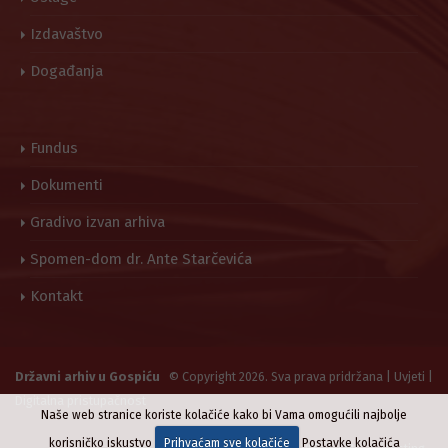
Izdavaštvo
Događanja
Fundus
Dokumenti
Gradivo izvan arhiva
Spomen-dom dr. Ante Starčevića
Kontakt
Državni arhiv u Gospiću
© Copyright 2026. Sva prava pridržana |
Uvjeti
|
Digitalna pristupačnost
Naše web stranice koriste kolačiće kako bi Vama omogućili najbolje
korisničko iskustvo
Prihvaćam sve kolačiće
Postavke kolačića