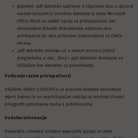
pojedine .pdf datoteke sadržane u objavama nisu u cijelosti
nastale izvozom iz izvorišne datoteke iz alata Microsoft
Office Word uz odabir opcija za pristupačnost, već
skeniranjem tiskanih dokumenata, odnosno nisu
pristupačne jer nisu prikladno pripremljene za čitače
ekrana.
.pdf datoteke otvaraju se u novom prozoru (tabu)
preglednika, a .doc, .docx i .ppt datoteke dostupne su
isključivo kao datoteke za preuzimanje.
Podizanje razine pristupačnosti
DRŽAVNI ARHIV U GOSPIĆU će provesti dodatne korektivne
mjere kojima će se nepristupačan sadržaj na mrežnoj stranici
prilagoditi potrebama osoba s poteškoćama.
Dodatne informacije
Poveznice i stranice stranice www.arhiv-gospic.hr osim