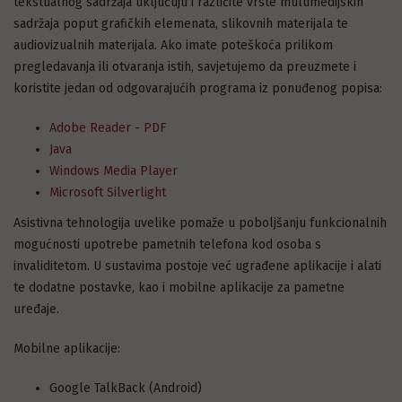
tekstualnog sadržaja uključuju i različite vrste multimedijskih
sadržaja poput grafičkih elemenata, slikovnih materijala te
audiovizualnih materijala. Ako imate poteškoća prilikom
pregledavanja ili otvaranja istih, savjetujemo da preuzmete i
koristite jedan od odgovarajućih programa iz ponuđenog popisa:
Adobe Reader - PDF
Java
Windows Media Player
Microsoft Silverlight
Asistivna tehnologija uvelike pomaže u poboljšanju funkcionalnih
mogućnosti upotrebe pametnih telefona kod osoba s
invaliditetom. U sustavima postoje već ugrađene aplikacije i alati
te dodatne postavke, kao i mobilne aplikacije za pametne
uređaje.
Mobilne aplikacije:
Google TalkBack (Android)