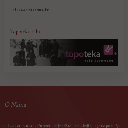
Hrvatski državni arhiv
Topoteka Lika
O Nama
Državni arhiv u Gospiću područni je državni arhiv koji djeluje na području