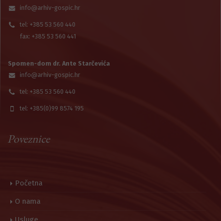
info@arhiv-gospic.hr
tel: +385 53 560 440
fax: +385 53 560 441
Spomen-dom dr. Ante Starčevića
info@arhiv-gospic.hr
tel: +385 53 560 440
tel: +385(0)99 8574 195
Poveznice
Početna
O nama
Usluge