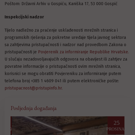
Poštom: Državni Arhiv u Gospiću, Kaniška 17, 53 000 Gospić
Inspekcijski nadzor
Tijelo nadležno za praćenje usklađenosti mrežnih stranica i
programskih rješenja za pokretne uređaje tijela javnog sektora
sa zahtjevima pristupačnosti i nadzor nad provedbom Zakona o
pristupačnosti je
Povjerenik za informiranje Republike Hrvatske.
U slučaju nezadovoljavajućih odgovora na obavijest ili zahtjev za
povratne informacije o pristupačnosti ovim mrežnih stranica,
korisnici se mogu obratiti Povjereniku za informiranje putem
telefona broj +385 1 4609 041 ili putem elektroničke pošte:
pristupacnost@pristupinfo.hr.
Posljednja događanja
03
25
LOVOZ
PROSINAC