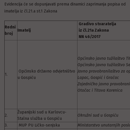
Evidencija će se dopunjavati prema dinamici zaprimanja popisa od
imatelja iz čl.21.a st.1 Zakona
Gradivo stvaratelja
Redni
Imatelj
iz čl.21a Zakona
broj
NN 46/2017
Općinsko javno tužilaštvo Ti
Općinsko javno tužilaštvo S
Općinsko državno odvjetništvo
Javno pravobranilaštvo za o
1.
u Gospiću
Lapac, Gospić i Gračac
Zajedničko javno pravobrani
Otočac i Titova Korenica
Županijski sud u Karlovcu-
2.
Okružni sud u Gospiću
Stalna služba u Gospiću
3.
MUP PU Ličko-senjska
Ministarstvo unutarnjih posl