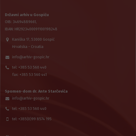
Državni arhiv u Gospiću
OIB: 34694889661,
IBAN: HR2923400091100198248
Kaniška 17, 53000 Gospić
Hrvatska - Croatia
info@arhiv-gospic.hr
tel: +385 53 560 440
fax: +385 53 560 441
Spomen-dom dr. Ante Starčevića
info@arhiv-gospic.hr
tel: +385 53 560 440
tel: +385(0)99 8574 195