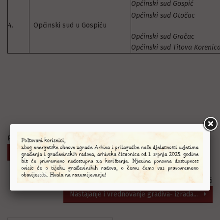
Općinski sud Gospić
Općinski sud Otočac
4.
Općinski sud u Gospiću
Općinski sud Gračac
Općinski sud Titova Korenic
Prethodni
Stručni ispiti za djelatnike u...
Sljedeći
Nastajanje i vrednovanje gradiva- izrada...