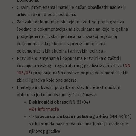
podijeljena.
O svim promjenama imatelj je dužan obavijestiti nadležni
arhiv u roku od petnaest dana.
Za svaku dokumentacijsku cjelinu vodi se popis gradiva
(podatci o dokumentacijskim skupinama na koje je cjelina
podijeljena i arhivskim jedinicama u svakoj pojedinoj
dokumentacijskoj skupini s preciznim opisima
dokumentacijskih skupina i arhivskih jedinica).
Pravilnik o izmjenama i dopunama Pravilnika o zaštiti i
čuvanju arhivskog i registraturnog gradiva izvan arhiva (
NN
106/07
) propisuje način dostave popisa dokumentacijskih
zbirki i gradiva koje one sadrže.
Imatelji su obvezni podatke dostaviti u elektroničkom
obliku na jedan od dva moguća načina:< >
Elektronički obrasci
NN 63/04)
Više informacija
< >
Izravan upis u bazu nadležnog arhiva
(NN 63/04)
s obzirom da baza podataka ima funkciju evidencije
njihovog gradiva