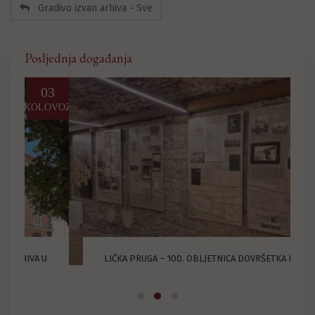
Gradivo izvan arhiva - Sve
Posljednja događanja
03
25
LOVOZ
PROSINAC
U
LIČKA PRUGA – 100. OBLJETNICA DOVRŠETKA IZGRADNJE