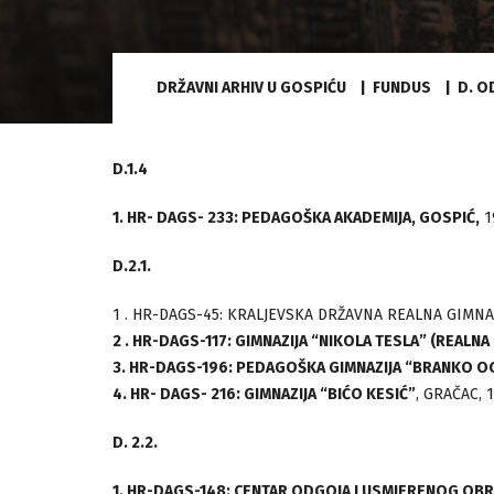
DRŽAVNI ARHIV U GOSPIĆU
FUNDUS
D. O
D.1.4
1. HR- DAGS- 233: PEDAGOŠKA AKADEMIJA, GOSPIĆ,
1
D.2.1.
1 . HR-DAGS-45: KRALJEVSKA DRŽAVNA REALNA GIMNAZ
2 . HR-DAGS-117: GIMNAZIJA “NIKOLA TESLA” (REALNA
3. HR-DAGS-196: PEDAGOŠKA GIMNAZIJA “BRANKO O
LIČKA PRUG
4. HR- DAGS- 216: GIMNAZIJA “BIĆO KESIĆ”
, GRAČAC, 
OBLJETNIC
IZGRADNJE
D. 2.2.
1. HR-DAGS-148: CENTAR ODGOJA I USMJERENOG OBR