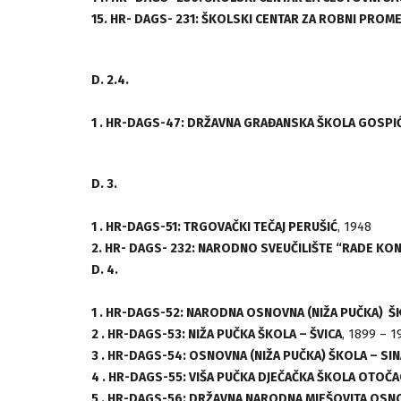
15. HR- DAGS- 231: ŠKOLSKI CENTAR ZA ROBNI PROME
D. 2.4.
1 . HR-DAGS-47: DRŽAVNA GRAĐANSKA ŠKOLA GOSPI
D. 3.
1 . HR-DAGS-51: TRGOVAČKI TEČAJ PERUŠIĆ
, 1948
2. HR- DAGS- 232: NARODNO SVEUČILIŠTE “RADE KON
D. 4.
1 . HR-DAGS-52:
NARODNA OSNOVNA (
NIŽA PUČKA) 
2 . HR-DAGS-53: NIŽA PUČKA ŠKOLA – ŠVICA
, 1899 – 1
3 . HR-DAGS-54: OSNOVNA (NIŽA PUČKA) ŠKOLA – SI
4 . HR-DAGS-55: VIŠA PUČKA DJEČAČKA ŠKOLA OTOČA
5 . HR-DAGS-56: DRŽAVNA NARODNA MJEŠOVITA OSNO