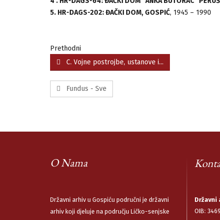
4 . HR-DAGS-64: ĐAČKI DOM “ANKA BUTORAC” PERUŠ
5. HR-DAGS-202: ĐAČKI DOM, GOSPIĆ
, 1945 – 1990
Prethodni
C. Vojne postrojbe, ustanove i...
Fundus - Sve
O Nama
Konta
Državni arhiv u Gospiću područni je državni
Državni 
OIB: 346
arhiv koji djeluje na području Ličko-senjske