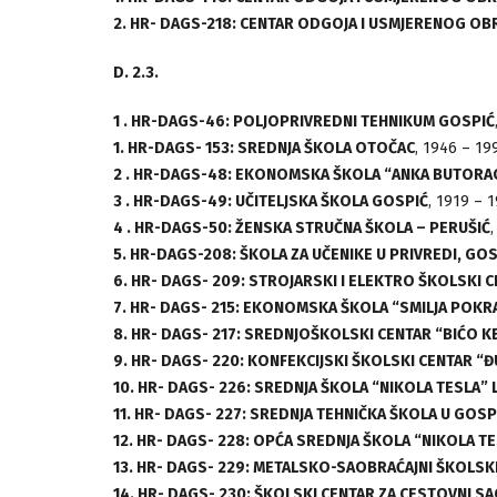
2. HR- DAGS-218: CENTAR ODGOJA I USMJERENOG OB
D. 2.3.
1 . HR-DAGS-46: POLJOPRIVREDNI TEHNIKUM GOSPIĆ
1. HR-DAGS- 153: SREDNJA ŠKOLA OTOČAC
, 1946 – 19
2 . HR-DAGS-48: EKONOMSKA ŠKOLA “ANKA BUTORAC
3 . HR-DAGS-49: UČITELJSKA ŠKOLA GOSPIĆ
, 1919 – 
4 . HR-DAGS-50: ŽENSKA STRUČNA ŠKOLA – PERUŠIĆ
5. HR-DAGS-208: ŠKOLA ZA UČENIKE U PRIVREDI, GO
6. HR- DAGS- 209: STROJARSKI I ELEKTRO ŠKOLSKI
7. HR- DAGS- 215: EKONOMSKA ŠKOLA “SMILJA POKR
8. HR- DAGS- 217: SREDNJOŠKOLSKI CENTAR “BIĆO K
9. HR- DAGS- 220: KONFEKCIJSKI ŠKOLSKI CENTAR 
10. HR- DAGS- 226: SREDNJA ŠKOLA “NIKOLA TESLA” L
11. HR- DAGS- 227: SREDNJA TEHNIČKA ŠKOLA U GOSP
12. HR- DAGS- 228: OPĆA SREDNJA ŠKOLA “NIKOLA T
13. HR- DAGS- 229: METALSKO-SAOBRAĆAJNI ŠKOLSKI 
14. HR- DAGS- 230: ŠKOLSKI CENTAR ZA CESTOVNI S