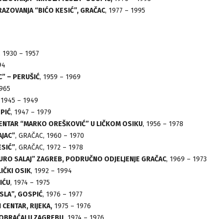
RAZOVANJA “BIĆO KESIĆ”, GRAČAC
, 1977 – 1995
, 1930 – 1957
94
” – PERUŠIĆ
, 1959 – 1969
1965
, 1945 – 1949
SPIĆ
, 1947 – 1979
 CENTAR “MARKO OREŠKOVIĆ” U LIČKOM OSIKU
, 1956 – 1978
AJAC”
, GRAČAC, 1960 – 1970
ESIĆ”
, GRAČAC, 1972 – 1978
“ĐURO SALAJ” ZAGREB, PODRUČNO ODJELJENJE GRAČAC
, 1969 – 1973
IČKI OSIK
, 1992 – 1994
IĆU
, 1974 – 1975
ESLA”, GOSPIĆ
, 1976 – 1977
CENTAR, RIJEKA,
1975 – 1976
AOBRAĆAJ U ZAGREBU,
1974 – 1976