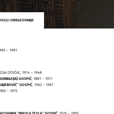
DGOJ I OBRAZOVANJE
965 – 1981
25
25
PROSINAC
SRPANJ
IJA OTOČAC, 1914 – 1948
 GIMNAZIJA) GOSPIĆ
, 1881 – 1977
GNJENOVIĆ” GOSPIĆ
, 1962 – 1967
A – 100.
PREDSTAVLJANJE KNJIGE
OKONČANI 
1965 – 1975
A DOVRŠETKA
INTELEKTUALAC I VELIKI RAT
ZGRADI DRŽ
GOSPIĆU
AZOVANJA “NIKOLA TESLA” GOSPIĆ,
1976 – 1993