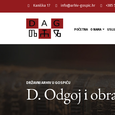
Kaniška 17
info@arhiv-gospic.hr
+385 
POČETNA
O NAMA
USL
DRŽAVNI ARHIV U GOSPIĆU
D. Odgoj i obr