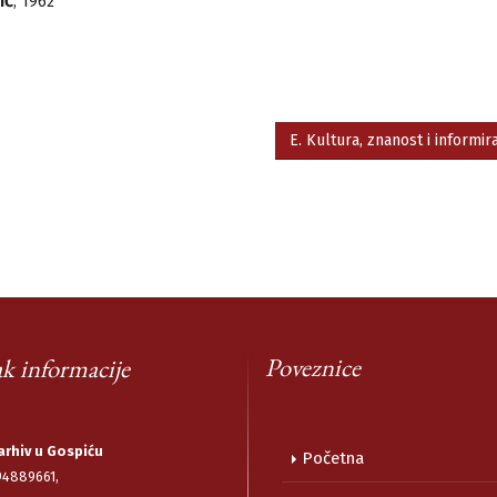
IĆ
, 1962
E. Kultura, znanost i inform
Poveznice
k informacije
arhiv u Gospiću
Početna
94889661,