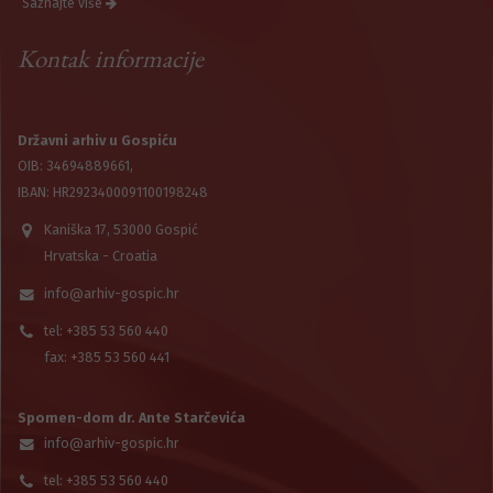
Saznajte više
Kontak informacije
Državni arhiv u Gospiću
OIB: 34694889661,
IBAN: HR2923400091100198248
Kaniška 17, 53000 Gospić
Hrvatska - Croatia
info@arhiv-gospic.hr
tel: +385 53 560 440
fax: +385 53 560 441
Spomen-dom dr. Ante Starčevića
info@arhiv-gospic.hr
tel: +385 53 560 440