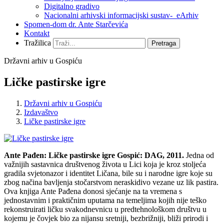
Digitalno gradivo
Nacionalni arhivski informacijski sustav- eArhiv
Spomen-dom dr. Ante Starčevića
Kontakt
Tražilica
Pretraga
Državni arhiv u Gospiću
Ličke pastirske igre
Državni arhiv u Gospiću
Izdavaštvo
Ličke pastirske igre
Ante Pađen: Ličke pastirske igre
Gospić: DAG, 2011.
Jedna od
važnijih sastavnica društvenog života u Lici koja je kroz stoljeća
gradila svjetonazor i identitet Ličana, bile su i narodne igre koje su
zbog načina bavljenja stočarstvom neraskidivo vezane uz lik pastira.
Ova knjiga Ante Pađena donosi sjećanje na ta vremena s
jednostavnim i praktičnim uputama na temeljima kojih nije teško
rekonstruirati ličku svakodnevnicu u predtehnološkom društvu u
kojemu je čovjek bio za nijansu sretniji, bezbrižniji, bliži prirodi i