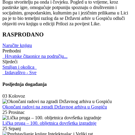
Bogu stvoritelju pa onda i čovjeku. Pogled u to vrijeme, kroz
pastirske igre, omogućuje potpuniju spoznaju o društvenim i
socijalnim, gospodarskim, kulturnim pa i jezičnim prilikama u Lici
pa je to bio temeljni razlog da se Državni arhiv u Gospiću odluči
objaviti ovu knjigu u ediciji Prilozi za povijest Like.
RASPRODANO
Naručite knjigu
Prethodni
Hrvatske čitaonice na području...
Sljedeći
Smiljan i okolica
Izdavaštvo - Sve
Posljednja događanja
03
Kolovoz
Okončani radovi na zgradi Državnog arhiva u Gospiću
25
Prosinac
Lička pruga – 100. obljetnica dovršetka izgradnje
25
Srpanj