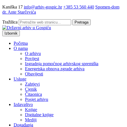
Kaniška 17
info@arhiv-gospic.hr
+385 53 560 440
Spomen-dom
dr. Ante Starčevića
Tražilica
Pretraga
Izbornik
Početna
O nama
O arhivu
Povijest
Izgradnja pomoćnog arhivskog spremišta
Energetska obnova zgrade arhiva
Obavijesti
Usluge
Zahtjevi
Cjenik
Čitaonica
Posjet arhivu
Izdavaštvo
Knjige
Digitalne knjige
Mediji
Događanja