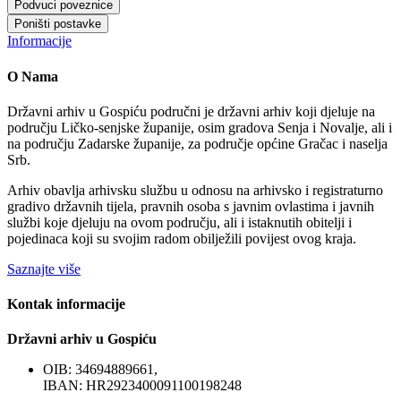
Podvuci poveznice
Poništi postavke
Informacije
O Nama
Državni arhiv u Gospiću područni je državni arhiv koji djeluje na
području Ličko-senjske županije, osim gradova Senja i Novalje, ali i
na području Zadarske županije, za područje općine Gračac i naselja
Srb.
Arhiv obavlja arhivsku službu u odnosu na arhivsko i registraturno
gradivo državnih tijela, pravnih osoba s javnim ovlastima i javnih
službi koje djeluju na ovom području, ali i istaknutih obitelji i
pojedinaca koji su svojim radom obilježili povijest ovog kraja.
Saznajte više
Kontak informacije
Državni arhiv u Gospiću
OIB: 34694889661,
IBAN: HR2923400091100198248