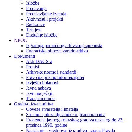
Izložbe
Predavanja
Predstavljanje izdanja
Aktivnosti i projekti
Radionice
Tečajevi
Digitalne izložbe
NPOO
Izgradnja pomoćnog arhivskog spremišta
Energetska obnova zgrade arhiva
Dokumenti
Akti DAGS-a
Propisi
Arhivske norme i standardi
Pravo na pristup informacijama
Izvješća i planovi
Javna nabava
Javni natječaji
Transparentnost
Gradivo izvan arhiva
Obveze stvaratelja i imatelja
Stručni ispiti za djelatnike u pismohranama
Evidencija javnog arhivskog gradiva nastalog do 22.
prosinca 1990. godine
Nastajanje i vrednovanje gradiva- izrada Pravila