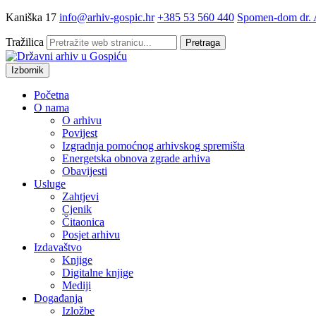
Kaniška 17
info@arhiv-gospic.hr
+385 53 560 440
Spomen-dom dr. A
Tražilica
Pretraga
Izbornik
Početna
O nama
O arhivu
Povijest
Izgradnja pomoćnog arhivskog spremišta
Energetska obnova zgrade arhiva
Obavijesti
Usluge
Zahtjevi
Cjenik
Čitaonica
Posjet arhivu
Izdavaštvo
Knjige
Digitalne knjige
Mediji
Događanja
Izložbe