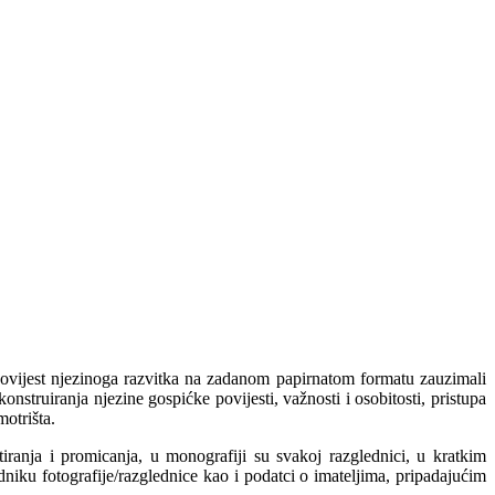
 povijest njezinoga razvitka na zadanom papirnatom formatu zauzimali
nstruiranja njezine gospićke povijesti, važnosti i osobitosti, pristupa
otrišta.
iranja i promicanja, u monografiji su svakoj razglednici, u kratkim
niku fotografije/razglednice kao i podatci o imateljima, pripadajućim