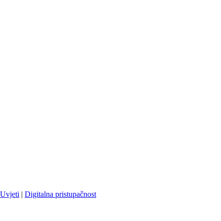
Uvjeti
|
Digitalna pristupačnost