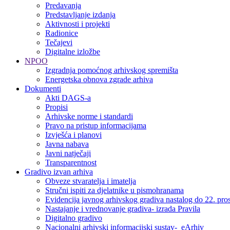
Predavanja
Predstavljanje izdanja
Aktivnosti i projekti
Radionice
Tečajevi
Digitalne izložbe
NPOO
Izgradnja pomoćnog arhivskog spremišta
Energetska obnova zgrade arhiva
Dokumenti
Akti DAGS-a
Propisi
Arhivske norme i standardi
Pravo na pristup informacijama
Izvješća i planovi
Javna nabava
Javni natječaji
Transparentnost
Gradivo izvan arhiva
Obveze stvaratelja i imatelja
Stručni ispiti za djelatnike u pismohranama
Evidencija javnog arhivskog gradiva nastalog do 22. pro
Nastajanje i vrednovanje gradiva- izrada Pravila
Digitalno gradivo
Nacionalni arhivski informacijski sustav- eArhiv