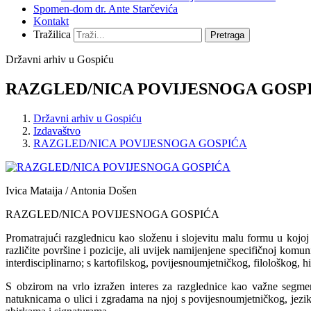
Spomen-dom dr. Ante Starčevića
Kontakt
Tražilica
Pretraga
Državni arhiv u Gospiću
RAZGLED/NICA POVIJESNOGA GOSP
Državni arhiv u Gospiću
Izdavaštvo
RAZGLED/NICA POVIJESNOGA GOSPIĆA
Ivica Mataija / Antonia Došen
RAZGLED/NICA POVIJESNOGA GOSPIĆA
Promatrajući razglednicu kao složenu i slojevitu malu formu u kojoj
različite površine i pozicije, ali uvijek namijenjene specifičnoj komu
interdisciplinarno; s kartofilskog, povijesnoumjetničkog, filološkog
S obzirom na vrlo izražen interes za razglednice kao važne segment
natuknicama o ulici i zgradama na njoj s povijesnoumjetničkog, jezik