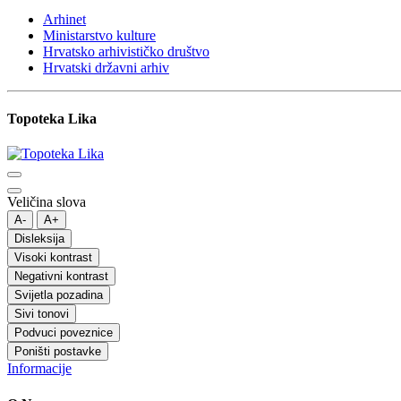
Arhinet
Ministarstvo kulture
Hrvatsko arhivističko društvo
Hrvatski državni arhiv
Topoteka Lika
Veličina slova
A-
A+
Disleksija
Visoki kontrast
Negativni kontrast
Svijetla pozadina
Sivi tonovi
Podvuci poveznice
Poništi postavke
Informacije