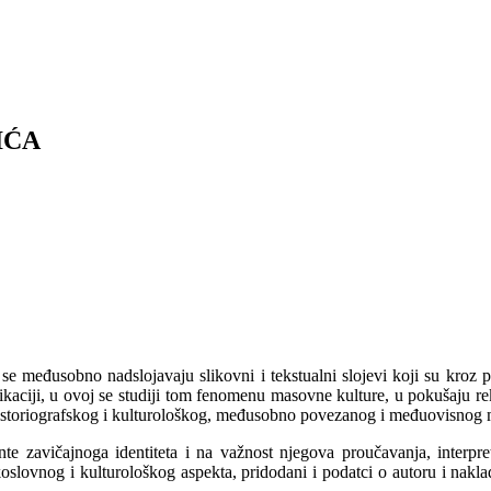
IĆA
 se međusobno nadslojavaju slikovni i tekstualni slojevi koji su kroz
nikaciji, u ovoj se studiji tom fenomenu masovne kulture, u pokušaju reko
, historiografskog i kulturološkog, međusobno povezanog i međuovisnog m
e zavičajnoga identiteta i na važnost njegova proučavanja, interpret
oslovnog i kulturološkog aspekta, pridodani i podatci o autoru i naklad