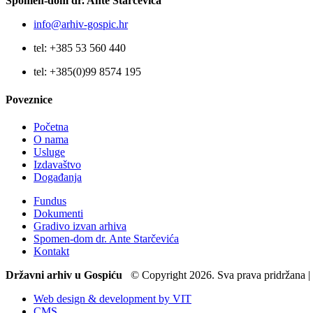
Spomen-dom dr. Ante Starčevića
info@arhiv-gospic.hr
tel: +385 53 560 440
tel: +385(0)99 8574 195
Poveznice
Početna
O nama
Usluge
Izdavaštvo
Događanja
Fundus
Dokumenti
Gradivo izvan arhiva
Spomen-dom dr. Ante Starčevića
Kontakt
Državni arhiv u Gospiću
© Copyright 2026. Sva prava pridržana |
Web design & development by VIT
CMS