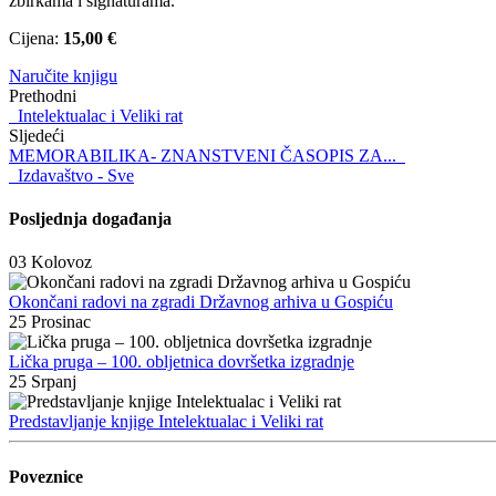
zbirkama i signaturama.
Cijena:
15,00 €
Naručite knjigu
Prethodni
Intelektualac i Veliki rat
Sljedeći
MEMORABILIKA- ZNANSTVENI ČASOPIS ZA...
Izdavaštvo - Sve
Posljednja događanja
03
Kolovoz
Okončani radovi na zgradi Državnog arhiva u Gospiću
25
Prosinac
Lička pruga – 100. obljetnica dovršetka izgradnje
25
Srpanj
Predstavljanje knjige Intelektualac i Veliki rat
Poveznice