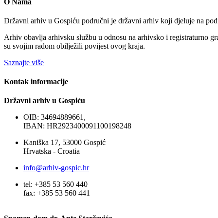
O Nama
Državni arhiv u Gospiću područni je državni arhiv koji djeluje na pod
Arhiv obavlja arhivsku službu u odnosu na arhivsko i registraturno grad
su svojim radom obilježili povijest ovog kraja.
Saznajte više
Kontak informacije
Državni arhiv u Gospiću
OIB: 34694889661,
IBAN: HR2923400091100198248
Kaniška 17, 53000 Gospić
Hrvatska - Croatia
info@arhiv-gospic.hr
tel: +385 53 560 440
fax: +385 53 560 441