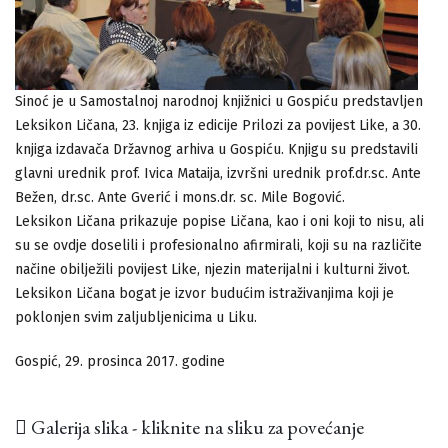
Sinoć je u Samostalnoj narodnoj knjižnici u Gospiću predstavljen
Leksikon Ličana, 23. knjiga iz edicije Prilozi za povijest Like, a 30.
knjiga izdavača Državnog arhiva u Gospiću. Knjigu su predstavili
glavni urednik prof. Ivica Mataija, izvršni urednik prof.dr.sc. Ante
Bežen, dr.sc. Ante Gverić i mons.dr. sc. Mile Bogović.
Leksikon Ličana prikazuje popise Ličana, kao i oni koji to nisu, ali
su se ovdje doselili i profesionalno afirmirali, koji su na različite
načine obilježili povijest Like, njezin materijalni i kulturni život.
Leksikon Ličana bogat je izvor budućim istraživanjima koji je
poklonjen svim zaljubljenicima u Liku.
Gospić, 29. prosinca 2017. godine
Galerija slika - kliknite na sliku za povećanje