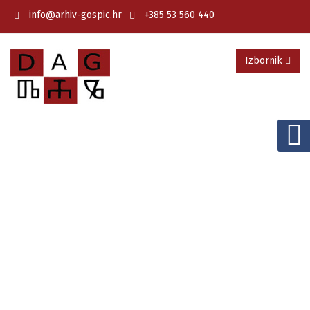
info@arhiv-gospic.hr
+385 53 560 440
Izbornik
DRŽAVNI ARHIV U GOSPIĆU
Predstavljanje knjige
Državnog arhiva u