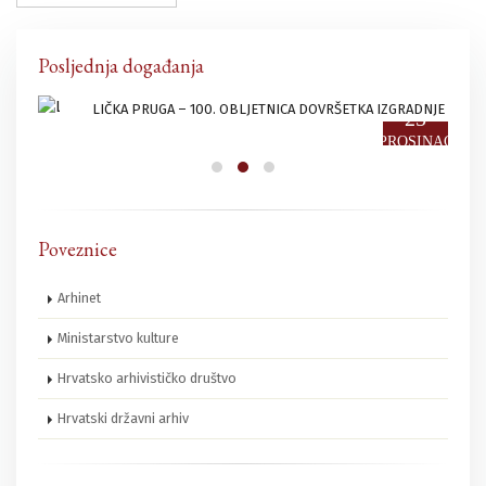
Posljednja događanja
U
LIČKA PRUGA – 100. OBLJETNICA DOVRŠETKA IZGRADNJE
03
25
LOVOZ
PROSINAC
Poveznice
Arhinet
Ministarstvo kulture
Hrvatsko arhivističko društvo
Hrvatski državni arhiv