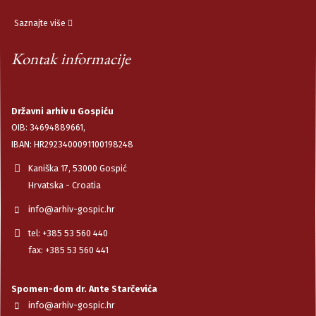
Saznajte više
Kontak informacije
Državni arhiv u Gospiću
OIB: 34694889661,
IBAN: HR2923400091100198248
Kaniška 17, 53000 Gospić
Hrvatska - Croatia
info@arhiv-gospic.hr
tel: +385 53 560 440
fax: +385 53 560 441
Spomen-dom dr. Ante Starčevića
info@arhiv-gospic.hr