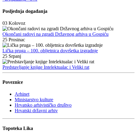
Posljednja događanja
03
Kolovoz
Okončani radovi na zgradi Državnog arhiva u Gospiću
25
Prosinac
Lička pruga – 100. obljetnica dovršetka izgradnje
25
Srpanj
Predstavljanje knjige Intelektualac i Veliki rat
Poveznice
Arhinet
Ministarstvo kulture
Hrvatsko arhivističko društvo
Hrvatski državni arhiv
Topoteka Lika