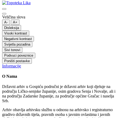
Veličina slova
A-
A+
Disleksija
Visoki kontrast
Negativni kontrast
Svijetla pozadina
Sivi tonovi
Podvuci poveznice
Poništi postavke
Informacije
O Nama
Državni arhiv u Gospiću područni je državni arhiv koji djeluje na
području Ličko-senjske županije, osim gradova Senja i Novalje, ali i
na području Zadarske županije, za područje općine Gračac i naselja
Srb.
Arhiv obavlja arhivsku službu u odnosu na arhivsko i registraturno
gradivo državnih tijela, pravnih osoba s javnim ovlastima i javnih