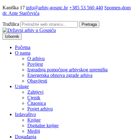
Kaniška 17
info@arhiv-gospic.hr
+385 53 560 440
Spomen-dom
dr. Ante Starčevića
Tražilica
Pretraga
Izbornik
Početna
O nama
O arhivu
Povijest
Izgradnja pomoćnog arhivskog spremišta
Energetska obnova zgrade arhiva
Obavijesti
Usluge
Zahtjevi
Cjenik
Čitaonica
Posjet arhivu
Izdavaštvo
Knjige
Digitalne knjige
Mediji
Događanja