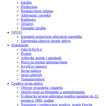
Izložbe
Predavanja
Predstavljanje izdanja
Aktivnosti i projekti
Radionice
Tečajevi
Digitalne izložbe
NPOO
Izgradnja pomoćnog arhivskog spremišta
Energetska obnova zgrade arhiva
Dokumenti
Akti DAGS-a
Propisi
Arhivske norme i standardi
Pravo na pristup informacijama
Izvješća i planovi
Javna nabava
Javni natječaji
Transparentnost
Gradivo izvan arhiva
Obveze stvaratelja i imatelja
Stručni ispiti za djelatnike u pismohranama
Evidencija javnog arhivskog gradiva nastalog do 22.
prosinca 1990. godine
Nastajanje i vrednovanje gradiva- izrada Pravila