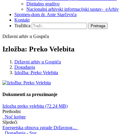
Digitalno gradivo
Nacionalni arhivski informacijski sustav- eArhiv
Spomen-dom dr. Ante Starčevića
Kontakt
Tražilica
Pretraga
Državni arhiv u Gospiću
Izložba: Preko Velebita
Državni arhiv u Gospiću
Događanja
Izložba: Preko Velebita
Dokumenti za preuzimanje
Izlozba preko velebita (72.24 MB)
Prethodni
Noć knjige
Sljedeći
Energetska obnova zgrade Državnog...
Događanja - Sve