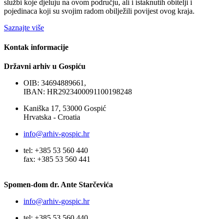
službi koje djeluju na ovom području, ali i istaknutih obitelji i
pojedinaca koji su svojim radom obilježili povijest ovog kraja.
Saznajte više
Kontak informacije
Državni arhiv u Gospiću
OIB: 34694889661,
IBAN: HR2923400091100198248
Kaniška 17, 53000 Gospić
Hrvatska - Croatia
info@arhiv-gospic.hr
tel: +385 53 560 440
fax: +385 53 560 441
Spomen-dom dr. Ante Starčevića
info@arhiv-gospic.hr
tel: +385 53 560 440