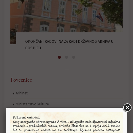
U
LIČKA PRUGA – 100. OBLJETNICA DOVRŠETKA IZGRADNJE
Poveznice
Arhinet
Ministarstvo kulture
Hrvatsko arhivističko društvo
Hrvatski državni arhiv