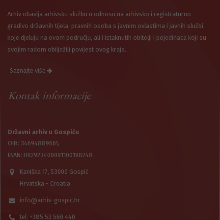
Arhiv obavlja arhivsku službu u odnosu na arhivsko i registraturno
gradivo državnih tijela, pravnih osoba s javnim ovlastima i javnih službi
koje djeluju na ovom području, ali i istaknutih obitelji i pojedinaca koji su
svojim radom obilježili povijest ovog kraja.
Saznajte više
Kontak informacije
Državni arhiv u Gospiću
OIB: 34694889661,
IBAN: HR2923400091100198248
Kaniška 17, 53000 Gospić
Hrvatska - Croatia
info@arhiv-gospic.hr
tel: +385 53 560 440