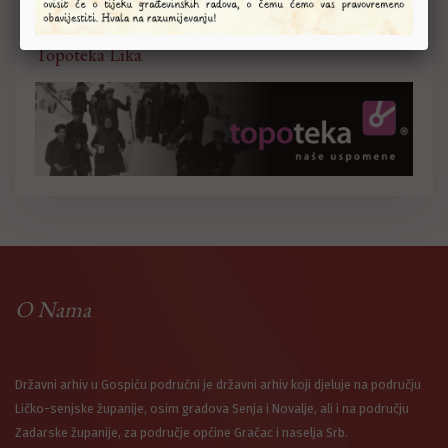
Topoteka Lika
O Nama
Državni arhiv u Gospiću područni je državni arhiv koji djeluje na području
Ličko-senjske županije, osim gradova Senja i Novalje, ali i na području
Zadarske županije, za područje općine Gračac i naselja Srb.