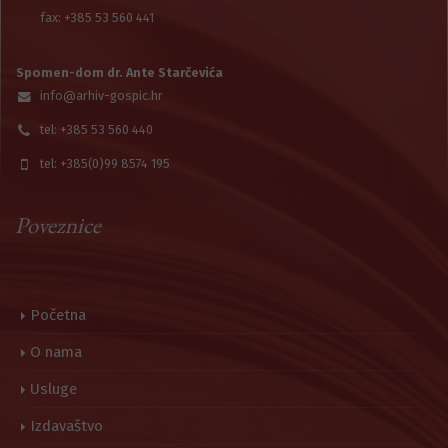
fax: +385 53 560 441
Spomen-dom dr. Ante Starčevića
info@arhiv-gospic.hr
tel: +385 53 560 440
tel: +385(0)99 8574 195
Poveznice
Početna
O nama
Usluge
Izdavaštvo