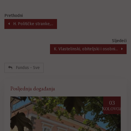
Prethodni
H. Političke stranke,...
Sljedeći
K. Vlastelinski, obiteljski i osobni...
Fundus - Sve
Posljednja događanja
03
25
LOVOZ
PROSINAC