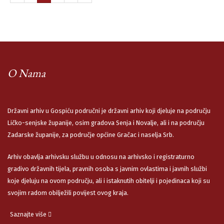
O Nama
Državni arhiv u Gospiću područni je državni arhiv koji djeluje na području
Ličko-senjske županije, osim gradova Senja i Novalje, ali i na području
Zadarske županije, za područje općine Gračac i naselja Srb.
Arhiv obavlja arhivsku službu u odnosu na arhivsko i registraturno
gradivo državnih tijela, pravnih osoba s javnim ovlastima i javnih službi
koje djeluju na ovom području, ali i istaknutih obitelji i pojedinaca koji su
svojim radom obilježili povijest ovog kraja.
Saznajte više