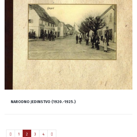
NARODNO JEDINSTVO (1920.-1925.)
1
2
3
4