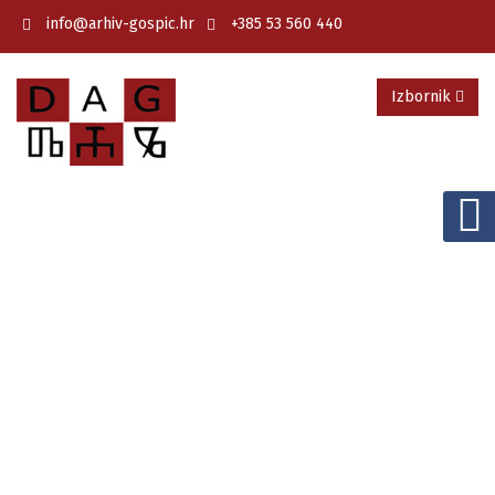
info@arhiv-gospic.hr
+385 53 560 440
Izbornik
DRŽAVNI ARHIV U GOSPIĆU
Knjige - Izdavaštvo