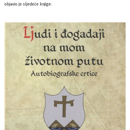
objavio je sljedeće knjige: