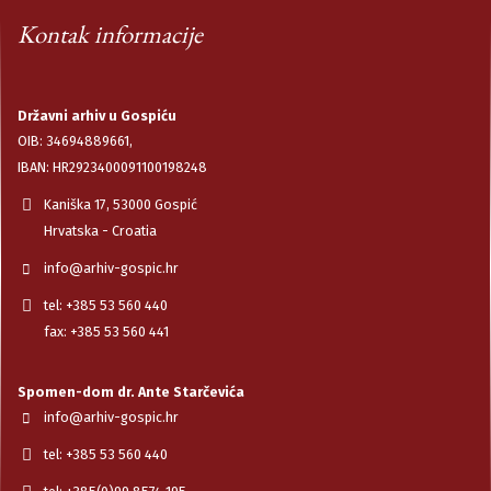
Kontak informacije
Državni arhiv u Gospiću
OIB: 34694889661,
IBAN: HR2923400091100198248
Kaniška 17, 53000 Gospić
Hrvatska - Croatia
info@arhiv-gospic.hr
tel: +385 53 560 440
fax: +385 53 560 441
Spomen-dom dr. Ante Starčevića
info@arhiv-gospic.hr
tel: +385 53 560 440