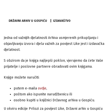
DRŽAVNI ARHIV U GOSPIĆU
IZDAVAŠTVO
Jedna od važnijih djelatnosti Arhiva usmjerenih prikupljanju i
objavljivanju izvora i djela važnih za povijest Like jest i izdavačka
djelatnost.
S obzirom da je knjiga najljepši poklon, vjerujemo da ćete Vaše
prijatelje i poslovne partnere obradovati ovim knjigama.
Knjige možete naručiti:
putem e-maila
ovdje
,
poštom ako ispunite narudžbenicu ili
osobno kupiti u knjižnici Državnog arhiva u Gospiću.
U okviru edicije Prilozi za povijest Like, Državni arhiv u Gospiću